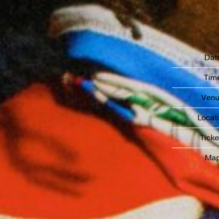
Dat
Tim
Ven
Locat
Ticke
Ma