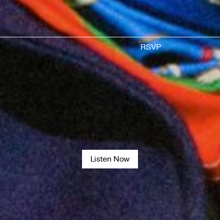
P
RSVP
Listen Now